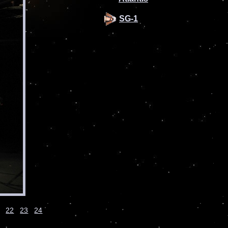
SG-1
22
23
24