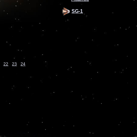
SG-1
22
23
24