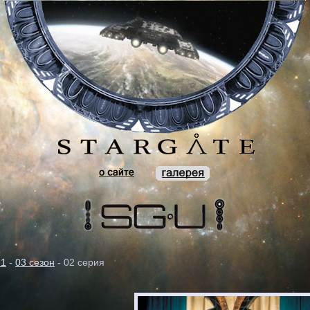
-1
-
03 сезон
- 02 серия